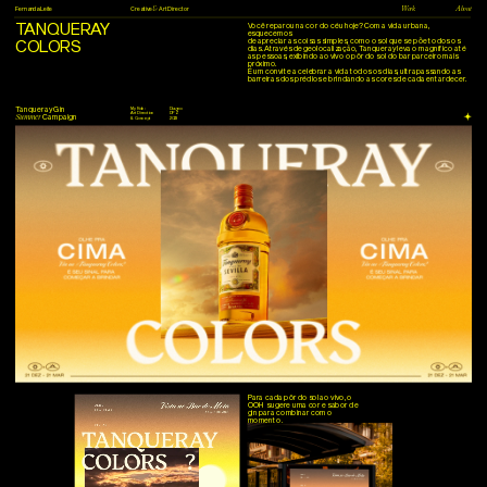
Fernanda Leite
Creative
Art Director
&
Work
About
TANQUERAY 
Você reparou na cor do céu hoje? Com a vida urbana, 
esquecemos 
COLORS
dias. Através de geolocalização, Tanqueray leva o magnífico até 
as pessoas, exibindo ao vivo o pôr do sol do bar parceiro mais 
próximo. 
É um convite a celebrar a vida todos os dias, ultrapassando as 
barreiras dos prédios e brindando as cores de cada entardecer.
Tanqueray Gin
My Role:
Diageo
Art Direction
DPZ
Campaign
Summer 
& Concept
2023
Para cada pôr do sol ao vivo, o 
OOH  sugere uma cor e sabor de 
gin para combinar com o 
momento.