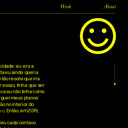
Work
About
cidade: eu
era a
ta eu ainda
queria
tão resolvi que iria
r essas, tinha
que ser
ca eu não tinha como
erguei meus
planos
ão no interior do
. Então, em 2019,
vi)
aleu cada centavo