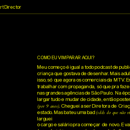
rt Director
COMO EU VIM PARAR AQUI?
Meu começo é igual a todo podcast de publi
criança que gostava de desenhar. Mais adul
isso, só
que agora os comerciais da
MTV. En
trabalhar com
propaganda,
só que pra faze
nas grandes agências de São Paulo.
Na épo
largar tudo e
mudar de cidade, então post
. Cheguei a ser Diretora de
Criaç
(por 9 anos)
estado. Mas bateu uma bad
(sdds do que não vi
larguei
o car
go e salário pra começar
de
novo. E v