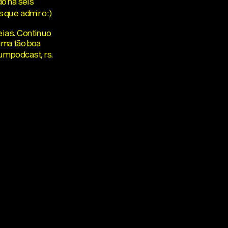
o há seis
s que admiro :)
eias. Continuo
ma tão boa
um podcast, rs.