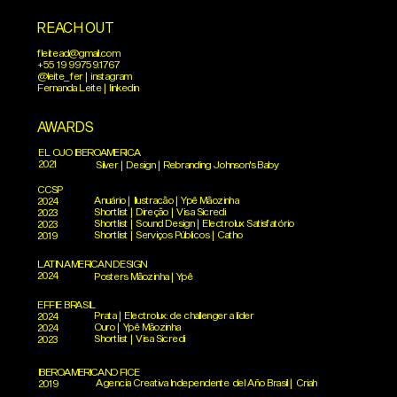
REACH OUT
fleitead@gmail.com
+55 19 99759.1767
@leite_fer | instagram
Fernanda Leite | linkedin
AWARDS
EL OJO IBEROAMERICA
2021
Silver | Design | Rebranding Johnson's Baby
CCSP
Anuário | Ilustracão | Ypê Mãozinha
2024
Shortlist | Direção | Visa Sicredi
2023
Shortlist | Sound Design | Electrolux Satisfatório
2023
Shortlist | Serviços Públicos | Catho
2019
LATIN AMERICAN DESIGN
2024
Posters Mãozinha | Ypê
EFFIE BRASIL
Prata | Electrolux: de challenger a líder
2024
Ouro | Ypê Mãozinha
2024
Shortlist | Visa Sicredi
2023
IBEROAMERICANO FICE
Agencia Creativa Independente del Año Brasil | Criah
2019