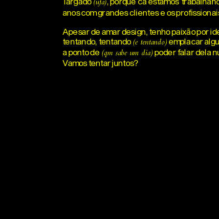
largado
, porque cá estamos trabalhand
(ufa)
anos com grandes clientes e os profissionai
Apesar de amar design, tenho paixão por id
tentando, tentando
emplacar algu
(e tentando)
a ponto de
poder falar dela n
(qm sabe um dia)
Vamos tentar juntos?